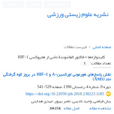
ورود به سامانه
ثبت نام
English
نشریه علوم زیستی ورزشی
صفحه اصلی
فهرست مقالات
کلیدواژه‌ها =
فاکتور القاشوندۀ ناشی از هایپوکسی HIF-1
تعداد مقالات:
1
نقش پاسخ‌های هورمونی اورکسین-A و HIF-1 در بروز کوه گرفتگی
حاد (AMS)
دوره 9، شماره 4، زمستان 1396، صفحه
529-541
https://doi.org/10.22059/jsb.2018.238223.1185
بیان فیاضی، وحید تادیبی، ناصر بهپور، مهدی هدایتی
اصل مقاله
مشاهده مقاله
244.15 K