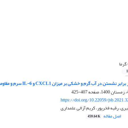
گرما
1
آب گرم و خشکی بر میزان CXCL1 و IL-6 سرم و مقاومت انسولینی مردان مبتلا به سندروم متابولیک
407-425
https://doi.org/10.22059/jsb.2021.
ری، رقیه فخرپور، کریم آزالی علمداری
اصل مقاله
459.64 K