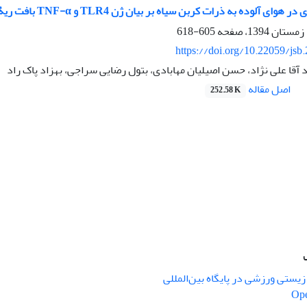
آلوده به ذرات کربن سیاه بر بیان ژن TLR4 و TNF-α بافت ریۀ موش‌های صحرایی نر
605-618
https://doi.org/10.22059/jsb
قا علی نژاد، حسن اصیلیان مهابادی، بتول رضایی سراجی، بهزاد پاک راد
اصل مقاله
252.58 K
یستی ورزشی در پایگاه بین‌المللی
Ope