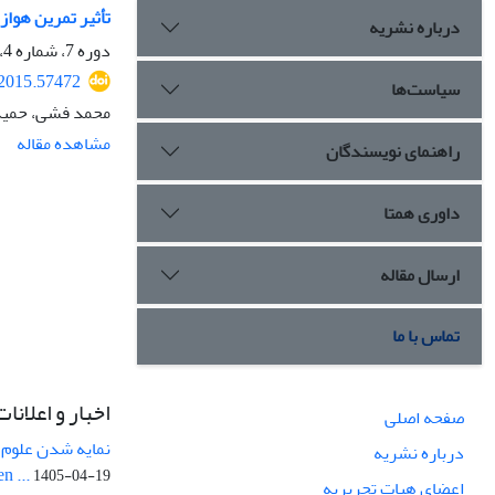
تأثیر تمرین هوازی در هوای 
درباره نشریه
دوره 7، شماره 4، زمستان 1394، صفحه
.2015.57472
سیاست‌ها
محمد فشی، حمید آ
مشاهده مقاله
راهنمای نویسندگان
داوری همتا
ارسال مقاله
تماس با ما
اخبار و اعلانات
صفحه اصلی
نمایه شدن علوم ز
درباره نشریه
n ...
1405-04-19
اعضای هیات تحریریه