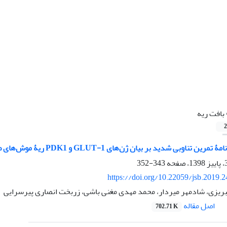
بافت ریه
2
 تناوبی شدید بر بیان ژن‌های GLUT-1 و PDK1 ریۀ موش‌های صحرایی
343-352
https://doi.org/10.22059/jsb.2019.
ریزی، شادمهر میردار، محمد مهدی مغنی باشی، زربخت انصاری پیرسرایی
اصل مقاله
702.71 K