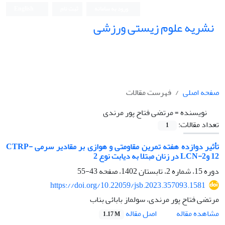
ورود به سامانه
ثبت نام
English
نشریه علوم زیستی ورزشی
صفحه اصلی
فهرست مقالات
نویسنده =
مرتضی فتاح پور مرندی
تعداد مقالات:
1
تأثیر دوازده هفته تمرین مقاومتی و هوازی بر مقادیر سرمی CTRP-
12 وLCN-2 در زنان مبتلا به دیابت نوع 2
دوره 15، شماره 2، تابستان 1402، صفحه
43-55
https://doi.org/10.22059/jsb.2023.357093.1581
مرتضی فتاح پور مرندی، سولماز بابائی بناب
اصل مقاله
مشاهده مقاله
1.17 M