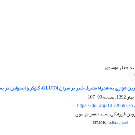
د جعفر موسوی
1
راه مصرف شیر بر میزان GLUT4، گلوکز و انسولین در پسران نابالغ دارای اضافه وزن
93-107
https://doi.org/10.22059/jsb
وین فرزانگی، سید جعفر موسوی
اصل مقاله
427.05 K