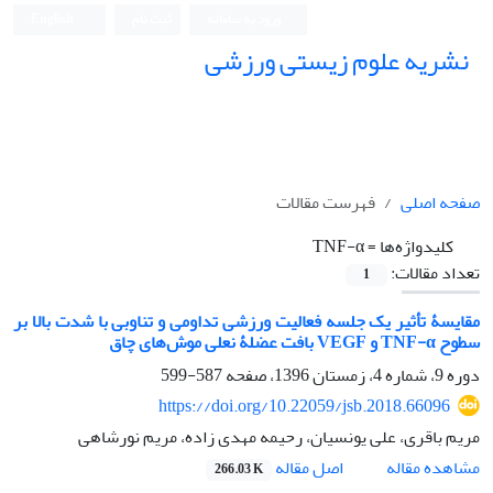
ورود به سامانه
ثبت نام
English
نشریه علوم زیستی ورزشی
صفحه اصلی
فهرست مقالات
کلیدواژه‌ها =
TNF-α
تعداد مقالات:
1
مقایسۀ تأثیر یک جلسه فعالیت ورزشی تداومی و تناوبی با شدت بالا بر
سطوح TNF-α و VEGF بافت عضلۀ نعلی موش‌های چاق
دوره 9، شماره 4، زمستان 1396، صفحه
587-599
https://doi.org/10.22059/jsb.2018.66096
مریم باقری، علی یونسیان، رحیمه مهدی زاده، مریم نورشاهی
اصل مقاله
مشاهده مقاله
266.03 K