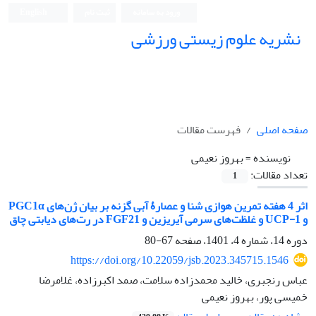
ورود به سامانه
ثبت نام
English
نشریه علوم زیستی ورزشی
صفحه اصلی
فهرست مقالات
نویسنده =
بهروز نعیمی
تعداد مقالات:
1
اثر 4 هفته تمرین هوازی شنا و عصارۀ آبی گزنه بر بیان ژن‌های PGC1α
و UCP-1 و غلظت‌های سرمی آیریزین و FGF21 در رت‌های دیابتی چاق
دوره 14، شماره 4، 1401، صفحه
67-80
https://doi.org/10.22059/jsb.2023.345715.1546
عباس رنجبری، خالید محمدزاده سلامت، صمد اکبرزاده، غلامرضا
خمیسی پور، بهروز نعیمی