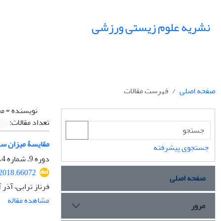
نشریه علوم زیستی ورزشی
صفحه اصلی
فهرست مقالات
نویسنده =
مح
تعداد مقالات:
مقایسۀ میزان سر
جستجوی پیشرفته
دوره 9، شماره 4، زمستان 1396، صفحه
.2018.66072
صفحه اصلی
فرناز ترابی، آذر
مشاهده مقاله
مرور