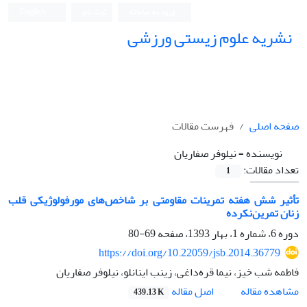
ورود به سامانه
ثبت نام
English
نشریه علوم زیستی ورزشی
صفحه اصلی
فهرست مقالات
نویسنده =
نیلوفر صفاریان
تعداد مقالات:
1
تأثیر شش هفته تمرینات مقاومتی بر شاخص‌های مورفولوژیکی قلب
زنان تمرین‌نکرده
دوره 6، شماره 1، بهار 1393، صفحه
69-80
https://doi.org/10.22059/jsb.2014.36779
فاطمه شب خیز، نیما قره‌داغی، زینب اینانلو، نیلوفر صفاریان
اصل مقاله
مشاهده مقاله
439.13 K