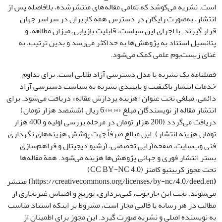
است. نشریه می‌کوشد که تمامی مقاله‌های منتشرشده، بلافاصله پس از
انتشار، به‌صورت رایگان در دسترس همه کاربران در سراسر جهان
قرار گیرند. با اجرای این سیاست، قابلیت بازیابی، میزان مطالعه، و
پتانسیل استناد به پژوهش‌ها به حداکثر می‌رسد و بدین ترتیب، به
غنای زیست‌بوم علمی کمک می‌شود.
فصلنامه یک نشریه با مدل دسترسی آزاد طلایی است. برای تداوم
خدمات انتشار باکیفیت و پایبندی نشریه به سیاست دسترسی آزاد
دائمی، مبلغی تحت عنوان «هزینه پردازش مقاله» دریافت می‌شود. برای
انتشار مقاله از نویسندگان مبلغ 6,۰۰۰,۰۰۰ ریال (ششصد هزار تومان)
دریافت می‌گردد (200 هزار تومان در مرحله بررسی اولیه و 400 هزار
تومان هزینه انتشار). این مبالغ صرفاً جهت پوشش هزینه‌های نگهداری
فنی وب‌سایت، صفحه‌آرایی تخصصی، آرشیو دیجیتال و فراهم‌سازی
بستر انتشار فوری و جهانی پژوهش‌ها هزینه می‌شود. همة مقاله‌ها
تحت مجوز کرییتیو کامنز (CC BY-NC 4.0)
(
https://creativecommons.org/licenses/by-nc/4.0/deed.en
)
منتشر
می‌شوند. تحت این چارچوب، کپی‌برداری، توزیع و اقتباس غیرتجاری از
مطالب در هر رسانه یا قالبی مجاز است، مشروط بر اینکه استناد مناسب
به نویسنده اصلی و نشریه صورت گیرد. این مجوز برای اطمینان از