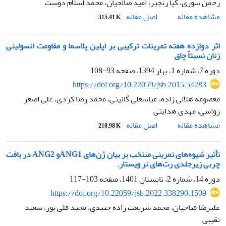
رحمن سوری، کیا رنجبر، امید صالحیان، محمد اسلام دوست
اصل مقاله
مشاهده مقاله
315.41 K
اثر دوازده هفته تمرینات ترکیبی بر اپلین پلاسما و مقاومت انسولینی
زنان نسبتاً چاق
دوره 7، شماره 1، بهار 1394، صفحه
93-108
https://doi.org/10.22059/jsb.2015.54283
معصومه هلالی زاده، عباسعلی گائینی، محمد رضا کردی، علی اصغر
رواسی، مهدی هدایتی
اصل مقاله
مشاهده مقاله
210.98 K
تأثیر شیوه‌های تمرینی منتخب بر بیان ژن‌های ANG1و ANG2 در بافت
چربی زیرجلدی رت‌های نر ویستار.
دوره 14، شماره 2، تابستان 1401، صفحه
103-117
https://doi.org/10.22059/jsb.2022.338290.1509
علیرضا فتاحیان، محمد شریعت زاده جنیدی، مجید قلی پور، سعید
نقیبی