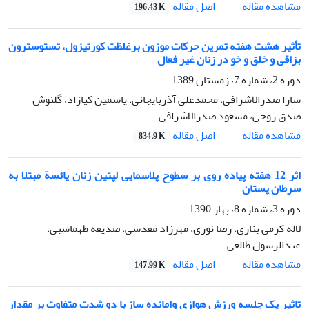
اصل مقاله
مشاهده مقاله
196.43 K
تأثیر هشت هفته تمرین حرکات موزون برغلظت کورتیزول، تستوسترون
بزاقی و خلق و خو در زنان غیر فعال
دوره 2، شماره 7، زمستان 1389
سارا صدرالاشرافی، محمدعلی آذربایجانی، یاسمین کیازاد، گلنوش
صدق روحی، مسعود صدرالاشرافی
اصل مقاله
مشاهده مقاله
834.9 K
اثر 12 هفته پیاده روی بر سطوح پلاسمایی لپتین زنان یائسة مبتلا به
سرطان پستان
دوره 3، شماره 8، بهار 1390
لاله کرمی بناری، رضا نوری، مهرزاد مقدسی، صدیقه طهماسبی،
عبدالرسول طالعی
اصل مقاله
مشاهده مقاله
147.99 K
تاثیر یک جلسه ورزش هوازی وامانده ساز با دو شدت متفاوت بر مقدار