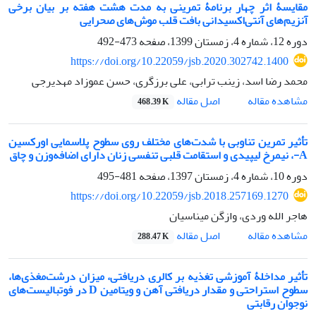
مقایسۀ اثر چهار برنامۀ تمرینی به مدت هشت هفته بر بیان برخی
آنزیم‌های آنتی‌اکسیدانی بافت قلب موش‌های صحرایی
دوره 12، شماره 4، زمستان 1399، صفحه
473-492
https://doi.org/10.22059/jsb.2020.302742.1400
محمد رضا اسد، زینب ترابی، علی برزگری، حسن عموزاد مهدیرجی
اصل مقاله
مشاهده مقاله
468.39 K
تأثیر تمرین تناوبی با شدت‌های مختلف روی سطوح پلاسمایی اورکسین
A-، نیمرخ لیپیدی و استقامت قلبی تنفسی زنان دارای اضافه‌وزن و چاق
دوره 10، شماره 4، زمستان 1397، صفحه
481-495
https://doi.org/10.22059/jsb.2018.257169.1270
هاجر الله وردی، وازگن میناسیان
اصل مقاله
مشاهده مقاله
288.47 K
تأثیر مداخلۀ آموزشی تغذیه بر کالری دریافتی، میزان درشت‌‌مغذی‌ها،
سطوح استراحتی و مقدار دریافتی آهن و ویتامین D در فوتبالیست‌های
نوجوان رقابتی