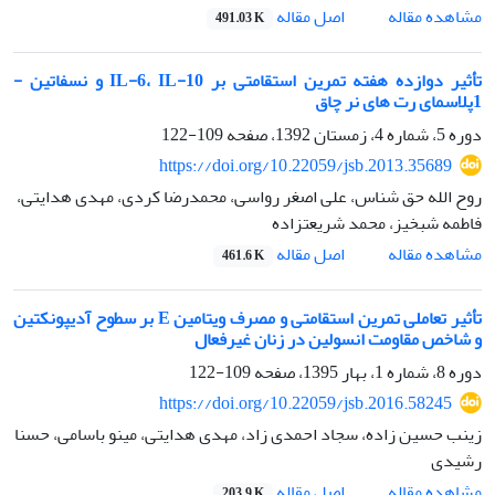
اصل مقاله
مشاهده مقاله
491.03 K
تأثیر دوازده هفته تمرین استقامتی بر IL-6، IL-10 و نسفاتین -
1پلاسمای رت های نر چاق
دوره 5، شماره 4، زمستان 1392، صفحه
109-122
https://doi.org/10.22059/jsb.2013.35689
روح الله حق شناس، علی اصغر رواسی، محمدرضا کردی، مهدی هدایتی،
فاطمه شبخیز، محمد شریعتزاده
اصل مقاله
مشاهده مقاله
461.6 K
تأثیر تعاملی تمرین استقامتی و مصرف ویتامین E بر سطوح آدیپونکتین
و شاخص مقاومت انسولین در زنان غیرفعال
دوره 8، شماره 1، بهار 1395، صفحه
109-122
https://doi.org/10.22059/jsb.2016.58245
زینب حسین زاده، سجاد احمدی زاد، مهدی هدایتی، مینو باسامی، حسنا
رشیدی
اصل مقاله
مشاهده مقاله
203.9 K