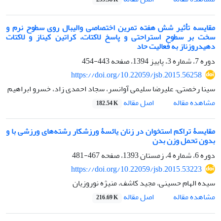
مقایسه تأثیر شش هفته تمرین اختصاصی والیبال روی سطوح نرم و
سخت بر سطوح استراحتی و پاسخ لاکتات، کراتین کیناز و لاکتات
دهیدروزناز به فعالیت حاد
دوره 7، شماره 3، پاییز 1394، صفحه
443-454
https://doi.org/10.22059/jsb.2015.56258
سینا رخصتی، علیرضا سلیمی آوانسر، سجاد احمدی زاد، خسرو ابراهیم
اصل مقاله
مشاهده مقاله
182.54 K
مقایسۀ تراکم استخوان در زنان یائسۀ ورزشکار رشته‌های ورزشی با و
بدون تحمل وزن بدن
دوره 6، شماره 4، زمستان 1393، صفحه
467-481
https://doi.org/10.22059/jsb.2015.53223
سیده الهام حسینی، مجید کاشف، منیژه نوروزیان
اصل مقاله
مشاهده مقاله
216.69 K