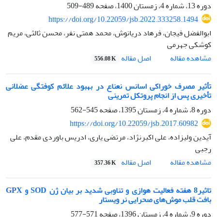
دوره 13، شماره 4، زمستان 1400، صفحه
489-509
https://doi.org/10.22059/jsb.2022.333258.1494
ابوالفضل فیجان، فرهاد دریانوش، محمد همتی نفر، محسن ثالثی، مریم
کوشکی جهرمی
اصل مقاله
مشاهده مقاله
556.08 K
تأثیر مصرف خوراکی اسانس نعناع در بهبود علائم کوفتگی عضلانی
تأخیری پس از انجام پروتکل تمرینی
دوره 8، شماره 4، زمستان 1395، صفحه
545-562
https://doi.org/10.22059/jsb.2017.60982
آیدین ولیزاده، علی اکبرنژاد، مرتضی یاری، ادریس باوردی مقدم، علی
رجبی
اصل مقاله
مشاهده مقاله
357.36 K
تاثیر8 هفته فعالیت هوازی و تناوبی شدید بر بیان ژن SOD و GPX
بافت قلب موش‌های صحرایی نر ویستار
دوره 9، شماره 4، زمستان 1396، صفحه
571-577