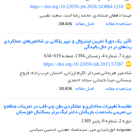
https://doi.org/10.22059/jsb.2018.243884.1210
مهسا دهقان منشادی، محمد رضا اسد، سعید نقیبی
اصل مقاله
مشاهده مقاله
328.42 K
تأثیر یک دورۀ تمرین اینتروال و تیپر پلکانی بر شاخص‌های عملکردی
رت‌های نر در حال بالیدگی
دوره 7، شماره 4، زمستان 1394، صفحه
619-634
https://doi.org/10.22059/jsb.2015.57287
شادمهر هریجانی میردار، اکرم ارزانی، احسان عرب زاده، فروغ
نیستانی، مینا باغبانی، سجاد احمدی
اصل مقاله
مشاهده مقاله
311.03 K
مقایسة تغییرات ساختاری و عملکردی بطن چپ قلب در تمرینات منظم و
بی تمرینی بلندمدت بازیکنان دختر لیگ برتر بسکتبال خوزستان
دوره 2، شماره 6، پاییز 1389
معصومه خورشیدی مهر، سیدضیاء معینی، حسین سپاسی