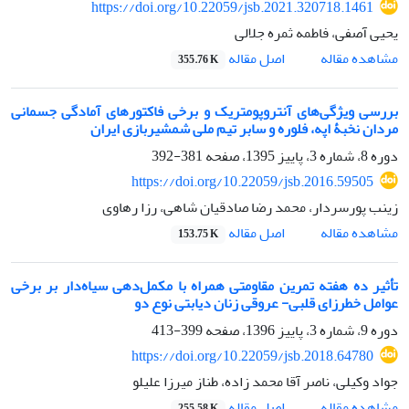
https://doi.org/10.22059/jsb.2021.320718.1461
یحیی آصفی، فاطمه ثمره جلالی
اصل مقاله
مشاهده مقاله
355.76 K
بررسی ویژگی‌های آنتروپومتریک و برخی فاکتورهای آمادگی جسمانی
مردان نخبۀ اپه، فلوره و سابر تیم ملی شمشیربازی ایران
دوره 8، شماره 3، پاییز 1395، صفحه
381-392
https://doi.org/10.22059/jsb.2016.59505
زینب پورسردار، محمد رضا صادقیان شاهی، رزا رهاوی
اصل مقاله
مشاهده مقاله
153.75 K
تأثیر ده هفته تمرین مقاومتی همراه با مکمل‌دهی سیاه‌دار بر برخی
عوامل خطرزای قلبی- عروقی زنان دیابتی نوع دو
دوره 9، شماره 3، پاییز 1396، صفحه
399-413
https://doi.org/10.22059/jsb.2018.64780
جواد وکیلی، ناصر آقا محمد زاده، طناز میرزا علیلو
اصل مقاله
مشاهده مقاله
255.58 K