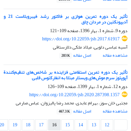
تأثیر یک دوره تمرین هوازی بر فاکتور رشد فیبروبلاست 21 و
آدیپونکتین در مردان چاق
دوره 9، شماره 1، بهار 1396، صفحه
109-121
https://doi.org/10.22059/jsb.2017.61917
آسیه عباسی دلویی، میلاد ملکی دلارستاقی
اصل مقاله
مشاهده مقاله
283 K
تأثیر یک دوره تمرین استقامتی فزاینده بر شاخص‌های تنظیم‌کنندة
آپوپتوز سرم موش‌های ویستار مبتلا به انفارکتوس قلبی
دوره 12، شماره 1، بهار 1399، صفحه
109-126
https://doi.org/10.22059/jsb.2020.287398.1357
مجتبی خان سوز، بهرام عابدی، محمد رضا پالیزوان، عباس صارمی
اصل مقاله
مشاهده مقاله
467.3 K
20
19
18
17
16
15
14
13
12