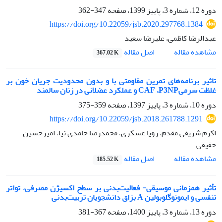
دوره 12، شماره 3، پاییز 1399، صفحه
347-362
https://doi.org/10.22059/jsb.2020.297768.1384
عبدالرضا کاظمی، علیرضا سعید
اصل مقاله
مشاهده مقاله
367.02 K
تاثیر برنامه‌‌های تمرین مقاومتی با و بدون محدودیت جریان خون بر
غلظت سرمیCAF ،P3NP و عملکرد عضلانی در زنان سالمند
دوره 10، شماره 3، پاییز 1397، صفحه
359-375
https://doi.org/10.22059/jsb.2018.261788.1291
اکرم شریفی مقدم، رویا عسکری، محمدرضا حامدی نیا، امیرحسین
حقیقی
اصل مقاله
مشاهده مقاله
185.52 K
تأثیر همزمانی موسیقی- فعالیت‌بدنی بر سطح اکسیژن مصرفی، تواتر
تنفسی و ایمونوگلوبولین A بزاق دانشجویان تربیت‌بدنی
دوره 13، شماره 3، پاییز 1400، صفحه
367-381