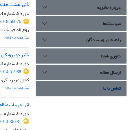
تأثیر هشت هفته تمرین همزما
درباره نشریه
دوره 9، شماره 4، زمستان 1396، صفحه
.2018.66076
سیاست‌ها
روح اله حق شناس
مشاهده مقاله
راهنمای نویسندگان
تأثیر دو پروتکل 
داوری همتا
دوره 6، شماره 3، پاییز 1393، صفحه
.2014.51988
ارسال مقاله
کمال عزیزبیگی، 
مشاهده مقاله
تماس با ما
اثر تمرینات منظم
دوره 6، شماره 1، بهار 1393، صفحه
.2014.36781
زهره جلالی، ولی