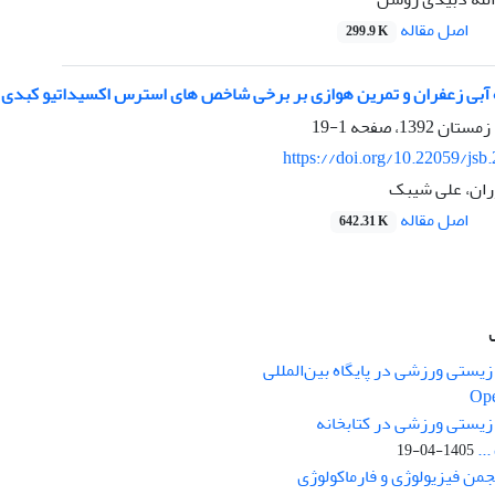
اصل مقاله
299.9 K
 آبی زعفران و تمرین هوازی بر برخی شاخص های استرس اکسیداتیو کبدی د
1-19
https://doi.org/10.22059/jsb
ران، علی شیبک
اصل مقاله
642.31 K
یستی ورزشی در پایگاه بین‌المللی
Ope
زیستی ورزشی در کتابخانه
..
1405-04-19
نجمن فیزیولوژی و فارماکولوژی