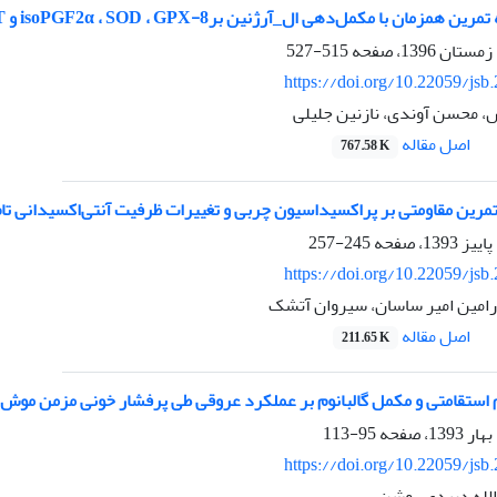
ن با مکمل‌دهی ال_آرژنین بر8-isoPGF2α ، SOD ، GPX و CAT مردان سالمند
515-527
https://doi.org/10.22059/jsb
، محسن آوندی، نازنین جلیلی
اصل مقاله
767.58 K
تمرین مقاومتی بر پراکسیداسیون چربی و تغییرات ظرفیت آنتی‌اکسیدانی تام
245-257
https://doi.org/10.22059/jsb
رامین امیر ساسان، سیروان آتشک
اصل مقاله
211.65 K
 استقامتی و مکمل گالبانوم بر عملکرد عروقی طی پرفشار خونی مزمن موش‌ه
95-113
https://doi.org/10.22059/jsb
 الله دبیدی روشن