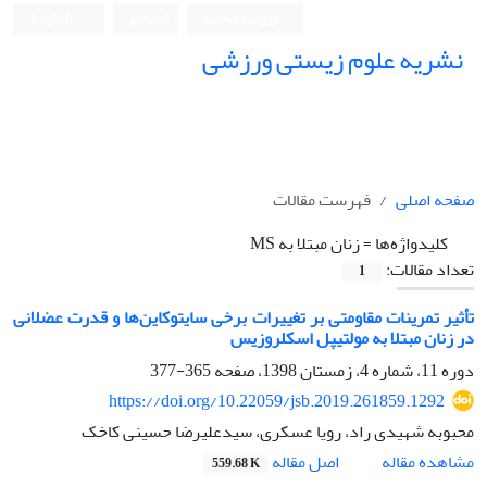
ورود به سامانه
ثبت نام
English
نشریه علوم زیستی ورزشی
صفحه اصلی
فهرست مقالات
کلیدواژه‌ها =
زنان مبتلا به MS
تعداد مقالات:
1
تأثیر تمرینات مقاومتی بر تغییرات برخی سایتوکاین‌ها و قدرت عضلانی
در زنان مبتلا به مولتیپل اسکلروزیس
دوره 11، شماره 4، زمستان 1398، صفحه
365-377
https://doi.org/10.22059/jsb.2019.261859.1292
محبوبه شهیدی راد، رویا عسکری، سیدعلیرضا حسینی کاخک
اصل مقاله
مشاهده مقاله
559.68 K