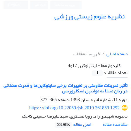
ورود به سامانه
ثبت نام
English
نشریه علوم زیستی ورزشی
صفحه اصلی
فهرست مقالات
کلیدواژه‌ها =
اینترلوکین 17و4
تعداد مقالات:
1
تأثیر تمرینات مقاومتی بر تغییرات برخی سایتوکاین‌ها و قدرت عضلانی
در زنان مبتلا به مولتیپل اسکلروزیس
دوره 11، شماره 4، زمستان 1398، صفحه
365-377
https://doi.org/10.22059/jsb.2019.261859.1292
محبوبه شهیدی راد، رویا عسکری، سیدعلیرضا حسینی کاخک
اصل مقاله
مشاهده مقاله
559.68 K