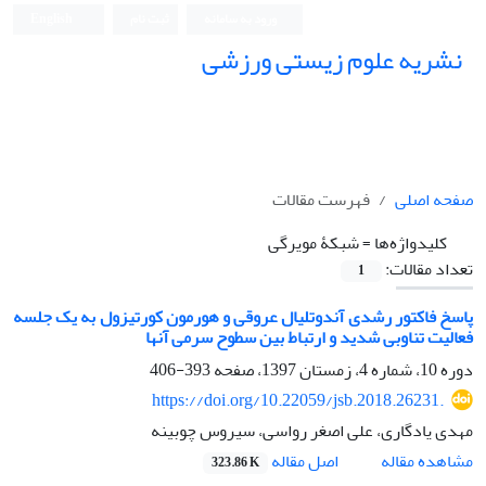
ورود به سامانه
ثبت نام
English
نشریه علوم زیستی ورزشی
صفحه اصلی
فهرست مقالات
کلیدواژه‌ها =
شبکۀ مویرگی
تعداد مقالات:
1
پاسخ فاکتور رشدی آندوتلیال عروقی و هورمون کورتیزول به یک جلسه
فعالیت تناوبی شدید و ارتباط بین سطوح سرمی آنها
دوره 10، شماره 4، زمستان 1397، صفحه
393-406
https://doi.org/10.22059/jsb.2018.26231.
مهدی یادگاری، علی اصغر رواسی، سیروس چوبینه
اصل مقاله
مشاهده مقاله
323.86 K