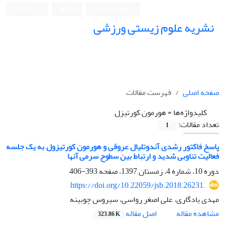
ورود به سامانه
ثبت نام
English
نشریه علوم زیستی ورزشی
صفحه اصلی
فهرست مقالات
کلیدواژه‌ها =
هورمون کورتیزل
تعداد مقالات:
1
پاسخ فاکتور رشدی آندوتلیال عروقی و هورمون کورتیزول به یک جلسه
فعالیت تناوبی شدید و ارتباط بین سطوح سرمی آنها
دوره 10، شماره 4، زمستان 1397، صفحه
393-406
https://doi.org/10.22059/jsb.2018.26231.
مهدی یادگاری، علی اصغر رواسی، سیروس چوبینه
اصل مقاله
مشاهده مقاله
323.86 K