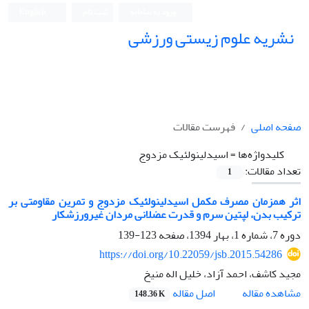
ورود به سامانه
ثبت نام
English
نشریه علوم زیستی ورزشی
صفحه اصلی
فهرست مقالات
کلیدواژه‌ها =
اسیدلینولئیک مزدوج
تعداد مقالات:
1
اثر همزمان مصرف مکمل اسیدلینولئیک مزدوج و تمرین مقاومتی بر
ترکیب بدن، لپتین سرم و قدرت عضلانی مردان غیرورزشکار
دوره 7، شماره 1، بهار 1394، صفحه
123-139
https://doi.org/10.22059/jsb.2015.54286
مجید کاشف، احمد آزاد، خلیل اله منیخ
اصل مقاله
مشاهده مقاله
148.36 K