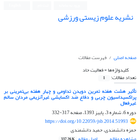
ورود به سامانه
ثبت نام
English
نشریه علوم زیستی ورزشی
صفحه اصلی
فهرست مقالات
کلیدواژه‌ها =
فعالیت حاد
تعداد مقالات:
1
تأثیر هشت هفته تمرین دویدن تداومی و چهار هفته بی‌تمرینی بر
پراکسیداسیون چربی و دفاع ضد اکسایشی غیرآنزیمی مردان سالم
غیرفعال
دوره 6، شماره 3، پاییز 1393، صفحه
317-332
https://doi.org/10.22059/jsb.2014.51993
حمزه دانشمندی، حمید دانشمندی
اصل مقاله
مشاهده مقاله
337.26 K