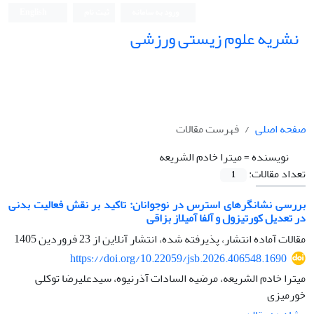
ورود به سامانه
ثبت نام
English
نشریه علوم زیستی ورزشی
صفحه اصلی
فهرست مقالات
نویسنده =
میترا خادم الشریعه
تعداد مقالات:
1
بررسی نشانگرهای استرس در نوجوانان: تاکید بر نقش فعالیت بدنی
در تعدیل کورتیزول و آلفا آمیلاز بزاقی
مقالات آماده انتشار، پذیرفته شده، انتشار آنلاین از
23 فروردین 1405
https://doi.org/10.22059/jsb.2026.406548.1690
میترا خادم الشریعه، مرضیه السادات آذرنیوه، سیدعلیرضا توکلی
خورمیزی