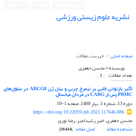
ورود به سامانه
ثبت نام
English
نشریه علوم زیستی ورزشی
صفحه اصلی
فهرست مقالات
نویسنده =
محسن جعفری
تعداد مقالات:
1
تأثیر بازتوانی قلبی بر نیمرخ چربی و بیان ژن ABCG8 در سلول‌های
PBMC پس از CABG در مردان میانسال
دوره 13، شماره 1، بهار 1400، صفحه
1-10
https://doi.org/10.22059/jsb.2021.117646.886
محسن جعفری، امیر رشیدلمیر، رضا نوری
اصل مقاله
مشاهده مقاله
259.64 K