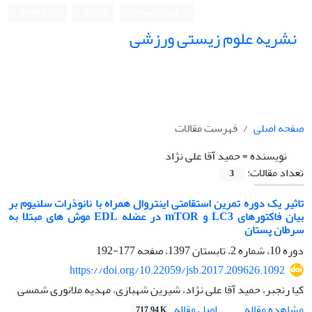
ورود به سامانه
ثبت نام
English
نشریه علوم زیستی ورزشی
صفحه اصلی
فهرست مقالات
نویسنده =
حمید آقا علی نژاد
تعداد مقالات:
3
تاثیر یک دوره تمرین استقامتی اینتروال همراه با نانوذرات سلنیوم بر
بیان فاکتورهای LC3 و mTOR در عضله EDL موش های مبتلا به
سرطان پستان
دوره 10، شماره 2، تابستان 1397، صفحه
177-192
https://doi.org/10.22059/jsb.2017.209626.1092
کیا رنجبر، حمید آقا علی نژاد، شیرین شهبازی، مهدیه ملانوری شمسی
اصل مقاله
مشاهده مقاله
717.94 K