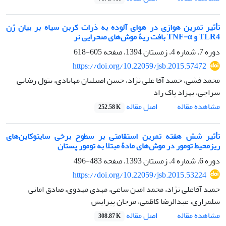
تأثیر تمرین هوازی در هوای آلوده به ذرات کربن سیاه بر بیان ژن
TLR4 و TNF-α بافت ریۀ موش‌های صحرایی نر
دوره 7، شماره 4، زمستان 1394، صفحه
605-618
https://doi.org/10.22059/jsb.2015.57472
محمد فشی، حمید آقا علی نژاد، حسن اصیلیان مهابادی، بتول رضایی
سراجی، بهزاد پاک راد
اصل مقاله
مشاهده مقاله
252.58 K
تأثیر شش هفته تمرین استقامتی بر سطوح برخی سایتوکاین‌های
ریزمحیط تومور در موش‌های مادۀ مبتلا به تومور پستان
دوره 6، شماره 4، زمستان 1393، صفحه
483-496
https://doi.org/10.22059/jsb.2015.53224
حمید آقاعلی نژاد، محمد امین ساعی، مهدی مهدوی، صادق امانی
شلمزاری، عبدالرضا کاظمی، مرجان پیرایش
اصل مقاله
مشاهده مقاله
308.87 K