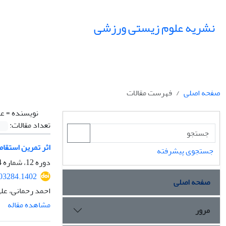
نشریه علوم زیستی ورزشی
صفحه اصلی
فهرست مقالات
نویسنده =
عل
تعداد مقالات:
اثر تمرین استقام
جستجوی پیشرفته
دوره 12، شماره 4، زمستان 1399، صفحه
303284.1402
صفحه اصلی
احمد رحمانی، علی
مشاهده مقاله
مرور