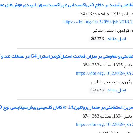
ستقامتی شدید بر دفاع آنتی‌اکسیدانی و پراکسیداسیون لیپیدی موش‌های صح
333-345
https://doi.org/10.22059/jsb.2018.
 اکرادی، احمد رحمانی
اصل مقاله
265.77 K
قاومتی بر میزان فعالیت استیل‌کولین‌استراز G4 در عضلات تند و کندانقباض موش‌های صحرایی
353-364
https://doi.org/10.22059/jsb
ی گرزی، زینب نبی اللهی
اصل مقاله
144.67 K
وتئینα-1A کانال کلسیمی پیش‌سیناپسی نوع P/Q در عضلات تند و کند موش‌های صحرایی
363-374
https://doi.org/10.22059/jsb
جبی، رضا قراخانلو